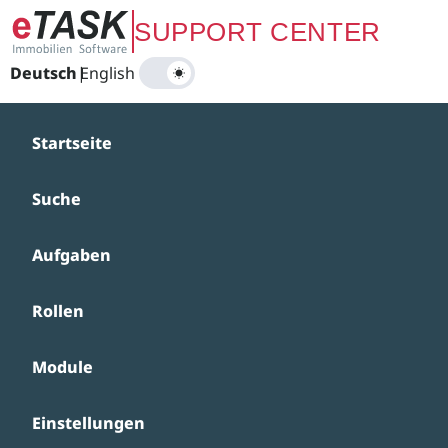
Zum Hauptinhalt springen
SUPPORT CENTER
Deutsch
|
English
Startseite
Suche
Aufgaben
Rollen
Module
Einstellungen