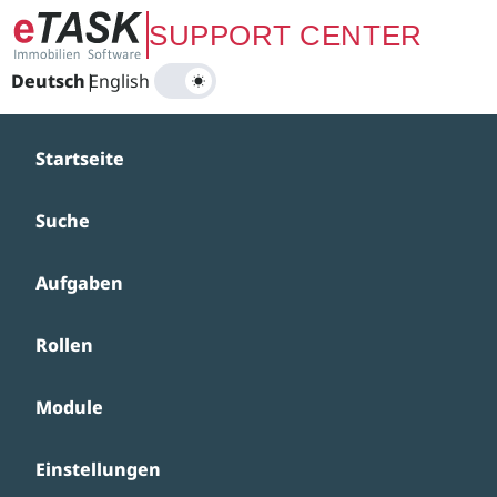
Zum Hauptinhalt springen
SUPPORT CENTER
Deutsch
|
English
Startseite
Suche
Aufgaben
Rollen
Module
Einstellungen