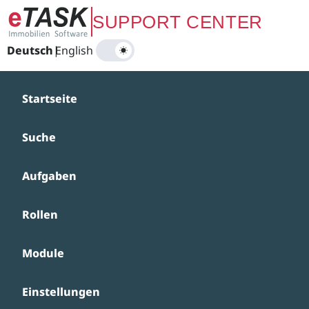
Zum Hauptinhalt springen
SUPPORT CENTER
Deutsch
|
English
Startseite
Suche
Aufgaben
Rollen
Module
Einstellungen