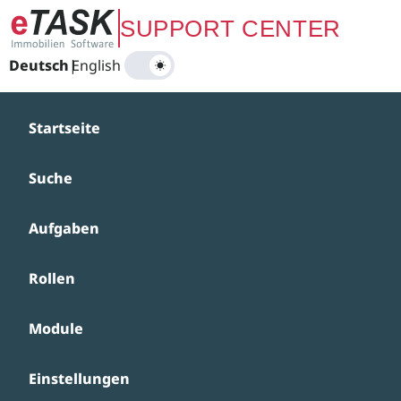
Zum Hauptinhalt springen
SUPPORT CENTER
Deutsch
|
English
Startseite
Suche
Aufgaben
Rollen
Module
Einstellungen