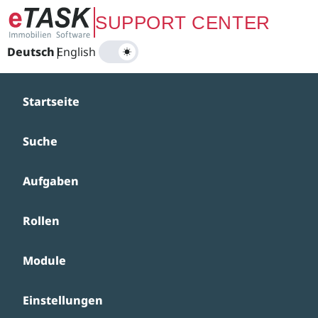
Zum Hauptinhalt springen
SUPPORT CENTER
Deutsch
|
English
Startseite
Suche
Aufgaben
Rollen
Module
Einstellungen