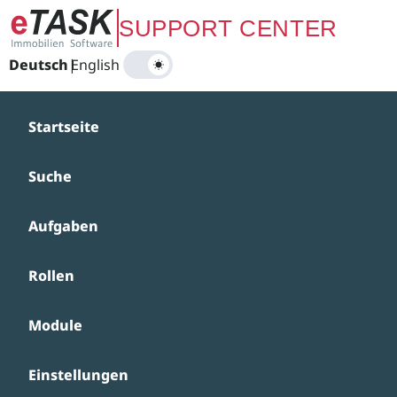
Zum Hauptinhalt springen
SUPPORT CENTER
Deutsch
|
English
Startseite
Suche
Aufgaben
Rollen
Module
Einstellungen