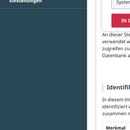
Einstellungen
IN 
An dieser St
verwendet w
zugreifen zu
Datenbank a
Identifi
In diesem In
identifizier
zusammen mi
Merkmal