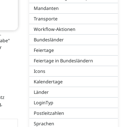
Mandanten
Transporte
Workflow-Aktionen
.
Bundesländer
gabe"
r
Feiertage
Feiertage in Bundesländern
Icons
Kalendertage
Länder
atz
LoginTyp
g,
Postleitzahlen
Sprachen