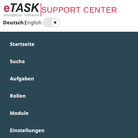
Zum Hauptinhalt springen
SUPPORT CENTER
Deutsch
|
English
Startseite
Suche
Aufgaben
Rollen
Module
Einstellungen