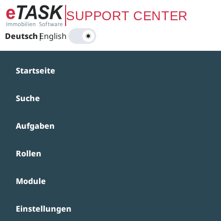
Zum Hauptinhalt springen
SUPPORT CENTER
Deutsch
|
English
Startseite
Suche
Aufgaben
Rollen
Module
Einstellungen