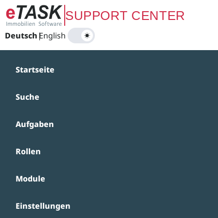
Zum Hauptinhalt springen
SUPPORT CENTER
Deutsch
|
English
Startseite
Suche
Aufgaben
Rollen
Module
Einstellungen