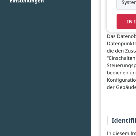
Einstellungen
IN 
Das Datenobj
Datenpunkte 
die den Zus
"Einschalten
Steuerungsp
bedienen und
Konfigurati
der Gebäude
Identifi
In diesem In