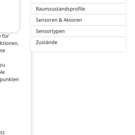
Raumzustandsprofile
Sensoren & Aktoren
Sensortypen
 für
Zustände
ktionen,
ise
zu
ble
npunkten
atz