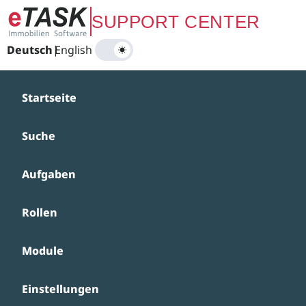
Zum Hauptinhalt springen
SUPPORT CENTER
Deutsch
|
English
Startseite
Suche
Aufgaben
Rollen
Module
Einstellungen