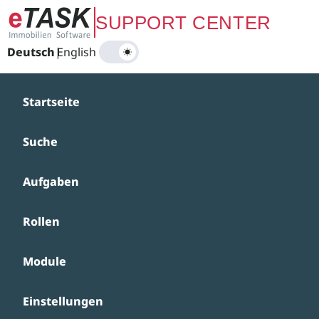
Zum Hauptinhalt springen
SUPPORT CENTER
Deutsch
|
English
Startseite
Suche
Aufgaben
Rollen
Module
Einstellungen