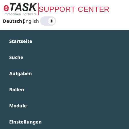
Zum Hauptinhalt springen
SUPPORT CENTER
Deutsch
|
English
Startseite
Suche
Aufgaben
Rollen
Module
Einstellungen