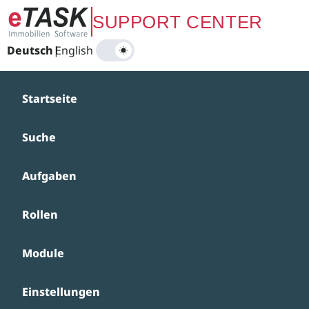
Zum Hauptinhalt springen
SUPPORT CENTER
Deutsch
|
English
Startseite
Suche
Aufgaben
Rollen
Module
Einstellungen