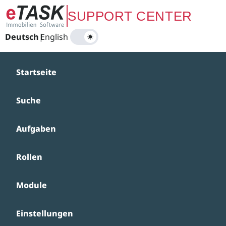
Zum Hauptinhalt springen
SUPPORT CENTER
Deutsch
|
English
Startseite
Suche
Aufgaben
Rollen
Module
Einstellungen