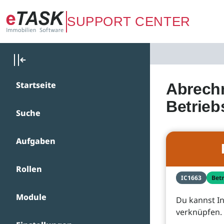
Zum Hauptinhalt springen
SUPPORT CENTER
Startseite
Abrechn
Betrieb
Suche
Aufgaben
Rollen
IC1663
Bet
Module
Du kannst I
verknüpfen.