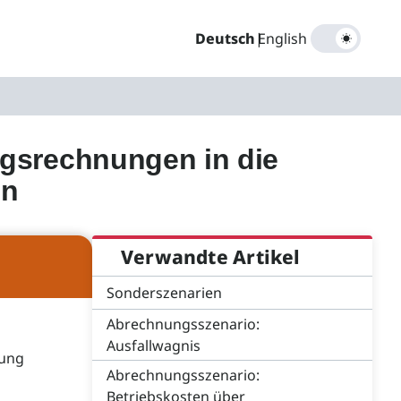
Deutsch
|
English
gsrechnungen in die
en
Verwandte Artikel
Sonderszenarien
Abrechnungsszenario:
Ausfallwagnis
nung
Abrechnungsszenario:
Betriebskosten über