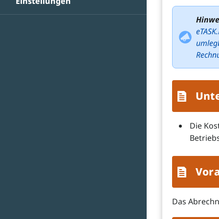
Einstellungen
Hinwe
eTASK.
umlegb
Rechn
Unte
Die Kos
Betrieb
Vor
Das Abrechn