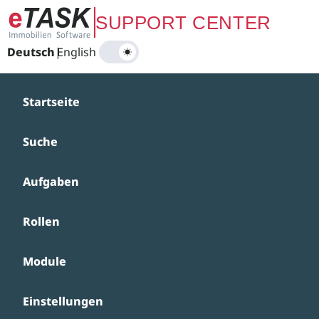
Zum Hauptinhalt springen
SUPPORT CENTER
Deutsch
|
English
Startseite
Suche
Aufgaben
Rollen
Module
Einstellungen