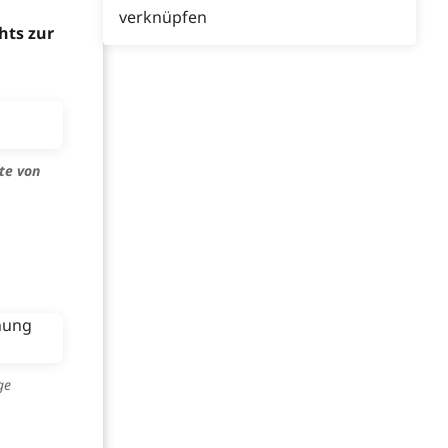
verknüpfen
hts zur
te von
ge