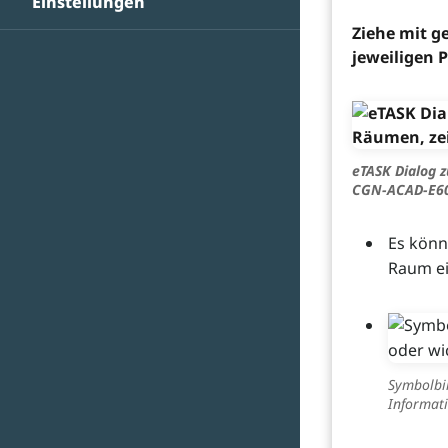
Einstellungen
Ziehe mit g
jeweiligen P
eTASK Dialog 
CGN-ACAD-E600
Es könn
Raum ei
Symbolbil
Informati