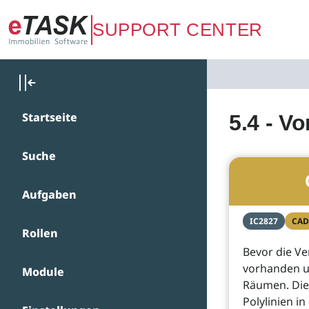
Zum Hauptinhalt springen
SUPPORT CENTER
Startseite
5.4 - V
Suche
Aufgaben
IC2827
CAD
Rollen
Bevor die Ve
vorhanden u
Module
Räumen. Die 
Polylinien i